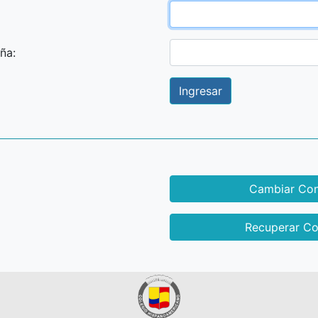
ña:
Ingresar
Cambiar Con
Recuperar Co