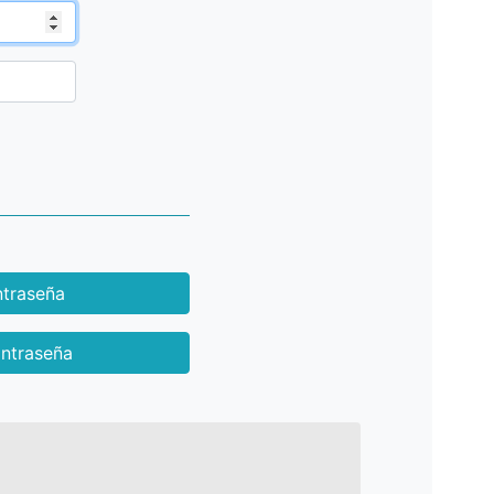
traseña
ntraseña